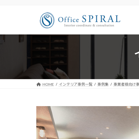
コ
ナ
ン
ビ
テ
ゲ
ン
ー
ツ
シ
へ
ョ
ス
ン
キ
に
ッ
移
プ
動
HOME
インテリア事例一覧
事例集
事業者様向け