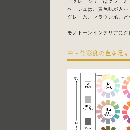
「グレージュ」はグレーと
ベージュは、黄色味が入っ
グレー系、ブラウン系、ど
モノトーンインテリアにグ
中～低彩度の色を足