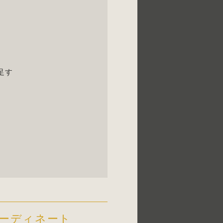
足す
ーディネート