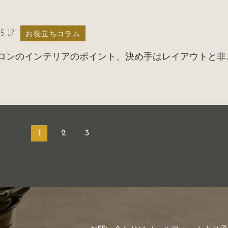
5.17
お役立ちコラム
自宅サロンの
1
2
3